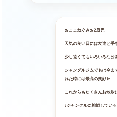
🍌
ここねぐみ
🍌
2
歳児
天気の良い日には友達と手
少し遠くてもいろいろな公
ジャングルジムでもは今ま
れた時には最高の笑顔
✨
これからもたくさんお散歩
↓ジャングルに挑戦している