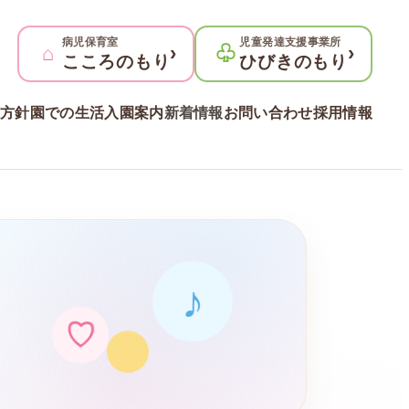
病児保育室
児童発達支援事業所
⌂
›
♧
›
こころのもり
ひびきのもり
方針
園での生活
入園案内
新着情報
お問い合わせ
採用情報
♪
♡