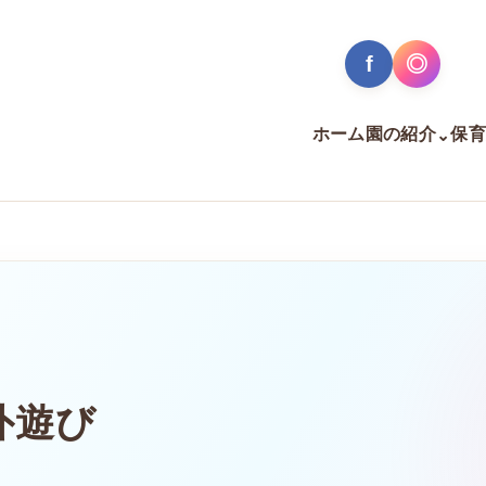
f
◎
ホーム
園の紹介
保育
⌄
外遊び