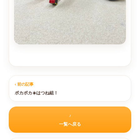
‹ 前の記事
ポカポカ☀️はつね組！
♪
一覧へ戻る