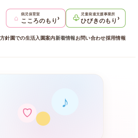
病児保育室
児童発達支援事業所
⌂
›
♧
›
こころのもり
ひびきのもり
方針
園での生活
入園案内
新着情報
お問い合わせ
採用情報
♪
♡