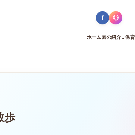
f
◎
ホーム
園の紹介
保育
⌄
散歩