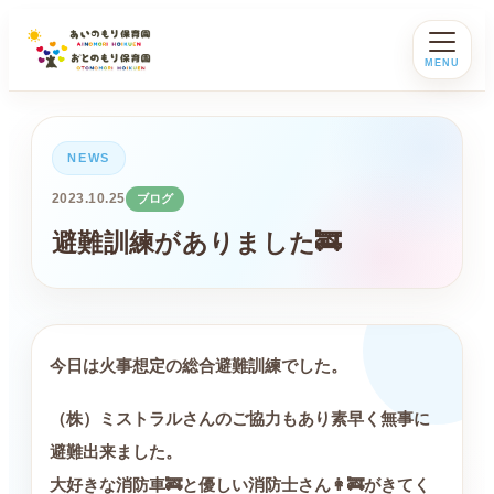
MENU
NEWS
2023.10.25
ブログ
避難訓練がありました🚒
今日は火事想定の総合避難訓練でした。
（株）ミストラルさんのご協力もあり素早く無事に
避難出来ました。
大好きな消防車🚒と優しい消防士さん👩‍🚒がきてく