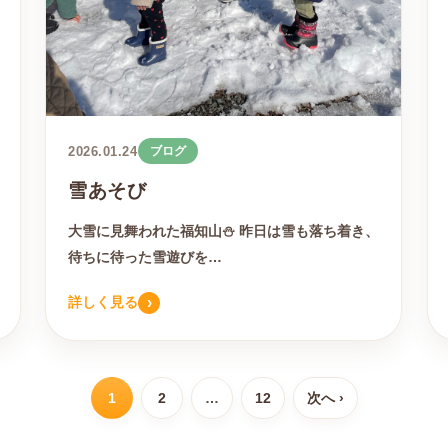
2026.01.24
ブログ
雪あそび
大雪に見舞われた福知山⛄️ 昨日は雪も落ち着き、
待ちに待った雪遊びを…
›
詳しく見る
1
2
…
12
次へ ›