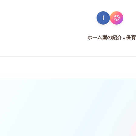
f
◎
ホーム
園の紹介
保育
⌄