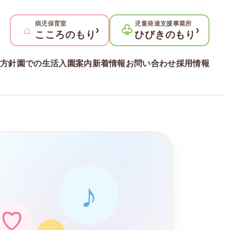
病児保育室
児童発達支援事業所
⌂
›
♧
›
こころのもり
ひびきのもり
方針
園での生活
入園案内
新着情報
お問い合わせ
採用情報
♪
♡